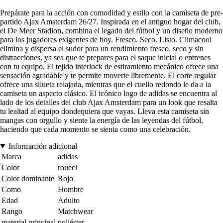
Prepárate para la acción con comodidad y estilo con la camiseta de pre-
partido Ajax Amsterdam 26/27. Inspirada en el antiguo hogar del club,
el De Meer Stadion, combina el legado del fútbol y un diseño moderno
para los jugadores exigentes de hoy. Fresco. Seco. Listo. Climacool
elimina y dispersa el sudor para un rendimiento fresco, seco y sin
distracciones, ya sea que te prepares para el saque inicial o entrenes
con tu equipo. El tejido interlock de estiramiento mecánico ofrece una
sensación agradable y te permite moverte libremente. El corte regular
ofrece una silueta relajada, mientras que el cuello redondo le da a la
camiseta un aspecto clásico. El icónico logo de adidas se encuentra al
lado de los detalles del club Ajax Amsterdam para un look que resalta
tu lealtad al equipo dondequiera que vayas. Lleva esta camiseta sin
mangas con orgullo y siente la energía de las leyendas del fútbol,
haciendo que cada momento se sienta como una celebración.
Información adicional
Marca
adidas
Color
rouecl
Color dominante
Rojo
Como
Hombre
Edad
Adulto
Rango
Matchwear
material principal
poliéster