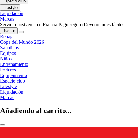
Espacio club
Lifestyle
Liquidación
Marcas
Servicio postventa en Francia
Pago seguro
Devoluciones fáciles
Buscar
Rebajas
Copa del Mundo 2026
Zapatillas
Equipos
Niños
Entrenamiento
Porteros
Equipamiento
Espacio club
Lifestyle
Liquidación
Marcas
Añadiendo al carrito...