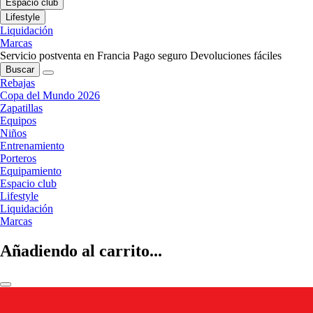
Espacio club
Lifestyle
Liquidación
Marcas
Servicio postventa en Francia
Pago seguro
Devoluciones fáciles
Buscar
Rebajas
Copa del Mundo 2026
Zapatillas
Equipos
Niños
Entrenamiento
Porteros
Equipamiento
Espacio club
Lifestyle
Liquidación
Marcas
Añadiendo al carrito...