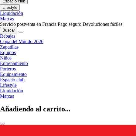
Espacio club
Lifestyle
Liquidación
Marcas
Servicio postventa en Francia
Pago seguro
Devoluciones fáciles
Buscar
Rebajas
Copa del Mundo 2026
Zapatillas
Equipos
Niños
Entrenamiento
Porteros
Equipamiento
Espacio club
Lifestyle
Liquidación
Marcas
Añadiendo al carrito...