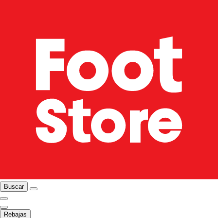
Buscar
Rebajas