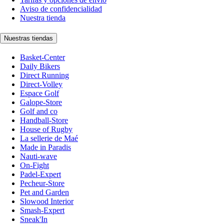
Aviso de confidencialidad
Nuestra tienda
Nuestras tiendas
Basket-Center
Daily Bikers
Direct Running
Direct-Volley
Espace Golf
Galope-Store
Golf and co
Handball-Store
House of Rugby
La sellerie de Maé
Made in Paradis
Nauti-wave
On-Fight
Padel-Expert
Pecheur-Store
Pet and Garden
Slowood Interior
Smash-Expert
Sneak'In