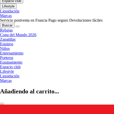
Espacio club
Lifestyle
Liquidación
Marcas
Servicio postventa en Francia
Pago seguro
Devoluciones fáciles
Buscar
Rebajas
Copa del Mundo 2026
Zapatillas
Equipos
Niños
Entrenamiento
Porteros
Equipamiento
Espacio club
Lifestyle
Liquidación
Marcas
Añadiendo al carrito...