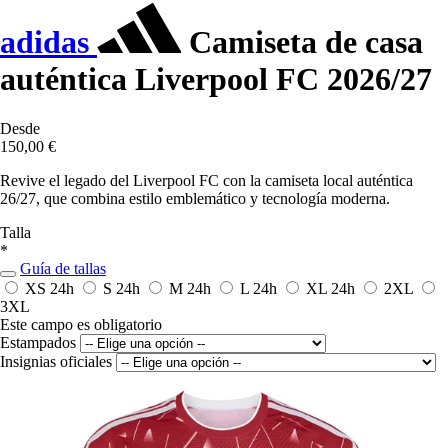
adidas
Camiseta de casa
auténtica Liverpool FC 2026/27
Desde
150,00 €
Revive el legado del Liverpool FC con la camiseta local auténtica
26/27, que combina estilo emblemático y tecnología moderna.
Talla
*
Guía de tallas
XS
24h
S
24h
M
24h
L
24h
XL
24h
2XL
3XL
Este campo es obligatorio
Estampados
Insignias oficiales