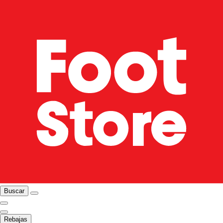
Buscar
Rebajas