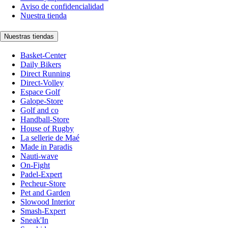
Aviso de confidencialidad
Nuestra tienda
Nuestras tiendas
Basket-Center
Daily Bikers
Direct Running
Direct-Volley
Espace Golf
Galope-Store
Golf and co
Handball-Store
House of Rugby
La sellerie de Maé
Made in Paradis
Nauti-wave
On-Fight
Padel-Expert
Pecheur-Store
Pet and Garden
Slowood Interior
Smash-Expert
Sneak'In