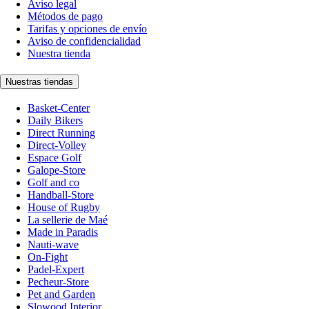
Aviso legal
Métodos de pago
Tarifas y opciones de envío
Aviso de confidencialidad
Nuestra tienda
Nuestras tiendas
Basket-Center
Daily Bikers
Direct Running
Direct-Volley
Espace Golf
Galope-Store
Golf and co
Handball-Store
House of Rugby
La sellerie de Maé
Made in Paradis
Nauti-wave
On-Fight
Padel-Expert
Pecheur-Store
Pet and Garden
Slowood Interior