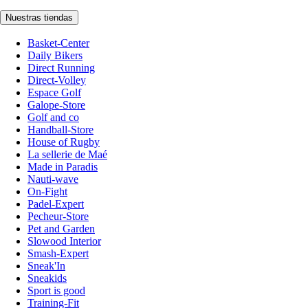
Nuestras tiendas
Basket-Center
Daily Bikers
Direct Running
Direct-Volley
Espace Golf
Galope-Store
Golf and co
Handball-Store
House of Rugby
La sellerie de Maé
Made in Paradis
Nauti-wave
On-Fight
Padel-Expert
Pecheur-Store
Pet and Garden
Slowood Interior
Smash-Expert
Sneak'In
Sneakids
Sport is good
Training-Fit