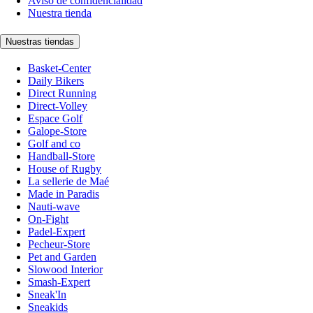
Aviso de confidencialidad
Nuestra tienda
Nuestras tiendas
Basket-Center
Daily Bikers
Direct Running
Direct-Volley
Espace Golf
Galope-Store
Golf and co
Handball-Store
House of Rugby
La sellerie de Maé
Made in Paradis
Nauti-wave
On-Fight
Padel-Expert
Pecheur-Store
Pet and Garden
Slowood Interior
Smash-Expert
Sneak'In
Sneakids