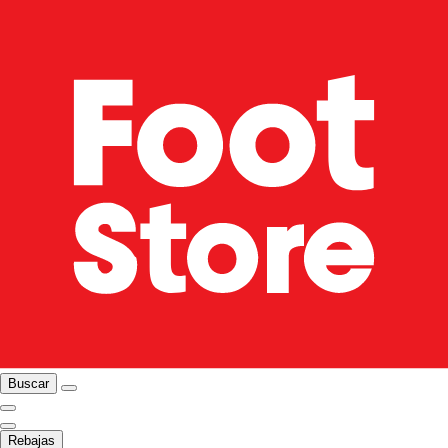
Buscar
Rebajas