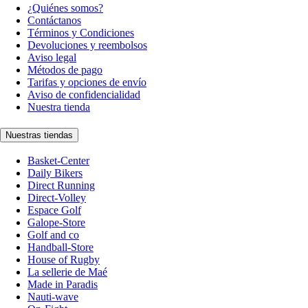
¿Quiénes somos?
Contáctanos
Términos y Condiciones
Devoluciones y reembolsos
Aviso legal
Métodos de pago
Tarifas y opciones de envío
Aviso de confidencialidad
Nuestra tienda
Nuestras tiendas
Basket-Center
Daily Bikers
Direct Running
Direct-Volley
Espace Golf
Galope-Store
Golf and co
Handball-Store
House of Rugby
La sellerie de Maé
Made in Paradis
Nauti-wave