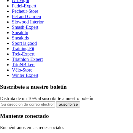
On-Fight
Padel-Expert
Pecheur-Store
Pet and Garden
Slowood Interior
Smash-Expert
Sneak'In
Sneakids
Sport is good
Training-Fit
Trek-Expert
Triathlon-Expert
TripNBikers
Vélo-Store
Winter-Expert
Suscríbete a nuestro boletín
Disfruta de un 10% al suscribirte a nuestro boletín
Suscribirse
Mantente conectado
Encuéntranos en las redes sociales