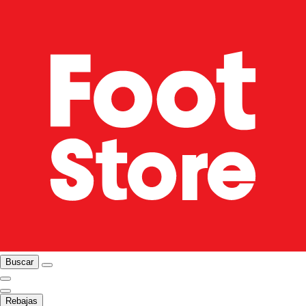
Buscar
Rebajas