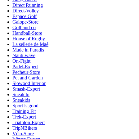
Direct Running
Direct-Volley
Espace Golf
Galope-Store
Golf and co
Handball-Store
House of Rugby
La sellerie de Maé
Made in Paradis
Nauti-wave
On-Fight
Padel-Expert
Pecheur-Store
Pet and Garden
Slowood Interior
Smash-Expert
Sneak'In
Sneakids
Sport is good
Training-Fit
Trek-Expert
Triathlon-Expert
TripNBikers
Vélo-Store