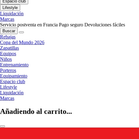
Espacio club
Lifestyle
Liquidación
Marcas
Servicio postventa en Francia
Pago seguro
Devoluciones fáciles
Buscar
Rebajas
Copa del Mundo 2026
Zapatillas
Equipos
Niños
Entrenamiento
Porteros
Equipamiento
Espacio club
Lifestyle
Liquidación
Marcas
Añadiendo al carrito...