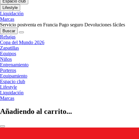
Espacio club
Lifestyle
Liquidación
Marcas
Servicio postventa en Francia
Pago seguro
Devoluciones fáciles
Buscar
Rebajas
Copa del Mundo 2026
Zapatillas
Equipos
Niños
Entrenamiento
Porteros
Equipamiento
Espacio club
Lifestyle
Liquidación
Marcas
Añadiendo al carrito...