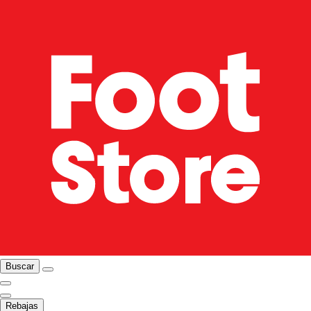
Buscar
Rebajas