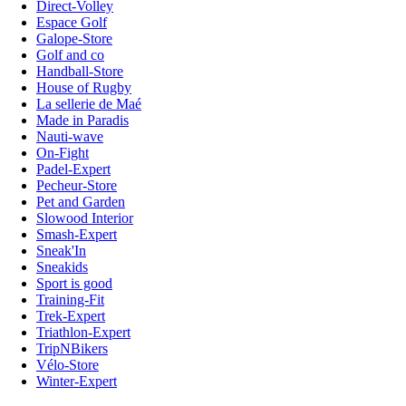
Direct-Volley
Espace Golf
Galope-Store
Golf and co
Handball-Store
House of Rugby
La sellerie de Maé
Made in Paradis
Nauti-wave
On-Fight
Padel-Expert
Pecheur-Store
Pet and Garden
Slowood Interior
Smash-Expert
Sneak'In
Sneakids
Sport is good
Training-Fit
Trek-Expert
Triathlon-Expert
TripNBikers
Vélo-Store
Winter-Expert