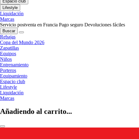
Espacio club
Lifestyle
Liquidación
Marcas
Servicio postventa en Francia
Pago seguro
Devoluciones fáciles
Buscar
Rebajas
Copa del Mundo 2026
Zapatillas
Equipos
Niños
Entrenamiento
Porteros
Equipamiento
Espacio club
Lifestyle
Liquidación
Marcas
Añadiendo al carrito...