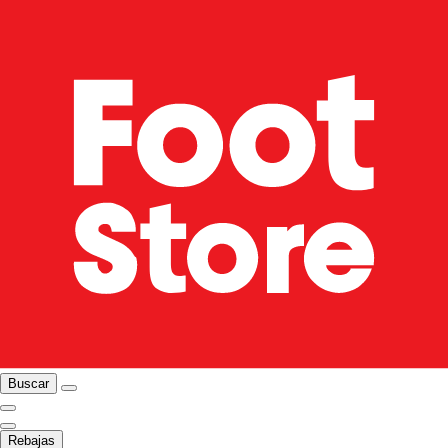
Buscar
Rebajas