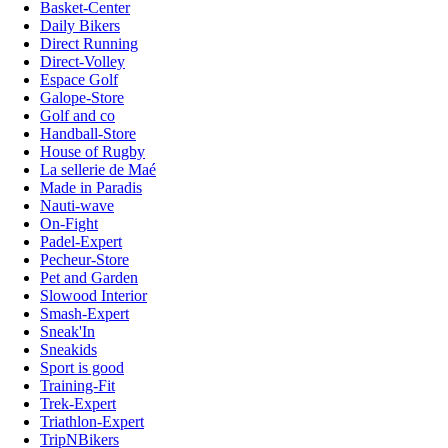
Basket-Center
Daily Bikers
Direct Running
Direct-Volley
Espace Golf
Galope-Store
Golf and co
Handball-Store
House of Rugby
La sellerie de Maé
Made in Paradis
Nauti-wave
On-Fight
Padel-Expert
Pecheur-Store
Pet and Garden
Slowood Interior
Smash-Expert
Sneak'In
Sneakids
Sport is good
Training-Fit
Trek-Expert
Triathlon-Expert
TripNBikers