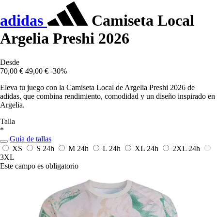
adidas
Camiseta Local
Argelia Preshi 2026
Desde
70,00 €
49,00 €
-30%
Eleva tu juego con la Camiseta Local de Argelia Preshi 2026 de
adidas, que combina rendimiento, comodidad y un diseño inspirado en
Argelia.
Talla
*
Guía de tallas
XS
S
24h
M
24h
L
24h
XL
24h
2XL
24h
3XL
Este campo es obligatorio