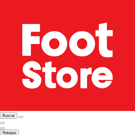
Buscar
Rebajas