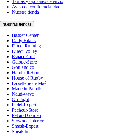
Tarifas y opciones de envío
Aviso de confidencialidad
Nuestra tienda
Nuestras tiendas
Basket-Center
Daily Bikers
Direct Running
Direct-Volley
Espace Golf
Galope-Store
Golf and co
Handball-Store
House of Rugby
La sellerie de Maé
Made in Paradis
Nauti-wave
On-Fight
Padel-Expert
Pecheur-Store
Pet and Garden
Slowood Interior
Smash-Expert
Sneak'In