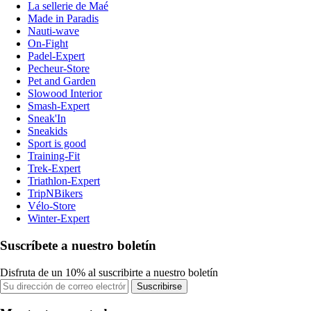
La sellerie de Maé
Made in Paradis
Nauti-wave
On-Fight
Padel-Expert
Pecheur-Store
Pet and Garden
Slowood Interior
Smash-Expert
Sneak'In
Sneakids
Sport is good
Training-Fit
Trek-Expert
Triathlon-Expert
TripNBikers
Vélo-Store
Winter-Expert
Suscríbete a nuestro boletín
Disfruta de un 10% al suscribirte a nuestro boletín
Suscribirse