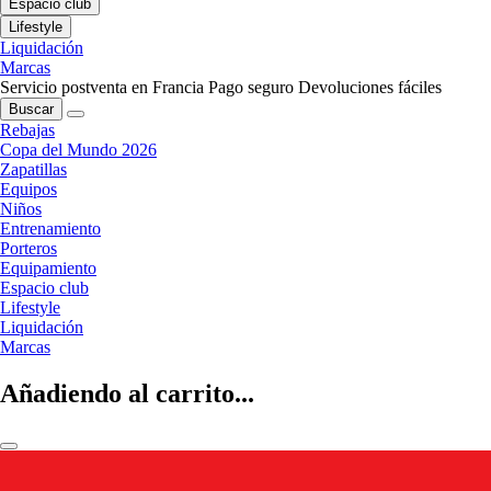
Espacio club
Lifestyle
Liquidación
Marcas
Servicio postventa en Francia
Pago seguro
Devoluciones fáciles
Buscar
Rebajas
Copa del Mundo 2026
Zapatillas
Equipos
Niños
Entrenamiento
Porteros
Equipamiento
Espacio club
Lifestyle
Liquidación
Marcas
Añadiendo al carrito...