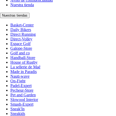
Aviso de confidencialidad
Nuestra tienda
Nuestras tiendas
Basket-Center
Daily Bikers
Direct Running
Direct-Volley
Espace Golf
Galope-Store
Golf and co
Handball-Store
House of Rugby
La sellerie de Maé
Made in Paradis
Nauti-wave
On-Fight
Padel-Expert
Pecheur-Store
Pet and Garden
Slowood Interior
Smash-Expert
Sneak'In
Sneakids