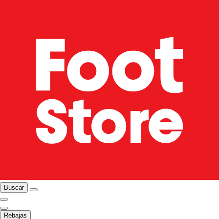
Buscar
Rebajas