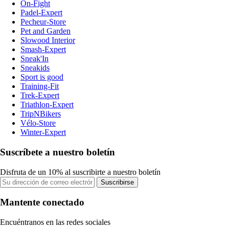
On-Fight
Padel-Expert
Pecheur-Store
Pet and Garden
Slowood Interior
Smash-Expert
Sneak'In
Sneakids
Sport is good
Training-Fit
Trek-Expert
Triathlon-Expert
TripNBikers
Vélo-Store
Winter-Expert
Suscríbete a nuestro boletín
Disfruta de un 10% al suscribirte a nuestro boletín
Suscribirse
Mantente conectado
Encuéntranos en las redes sociales