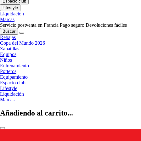
Espacio club
Lifestyle
Liquidación
Marcas
Servicio postventa en Francia
Pago seguro
Devoluciones fáciles
Buscar
Rebajas
Copa del Mundo 2026
Zapatillas
Equipos
Niños
Entrenamiento
Porteros
Equipamiento
Espacio club
Lifestyle
Liquidación
Marcas
Añadiendo al carrito...