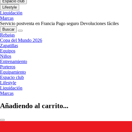
Espacio club
Lifestyle
Liquidación
Marcas
Servicio postventa en Francia
Pago seguro
Devoluciones fáciles
Buscar
Rebajas
Copa del Mundo 2026
Zapatillas
Equipos
Niños
Entrenamiento
Porteros
Equipamiento
Espacio club
Lifestyle
Liquidación
Marcas
Añadiendo al carrito...