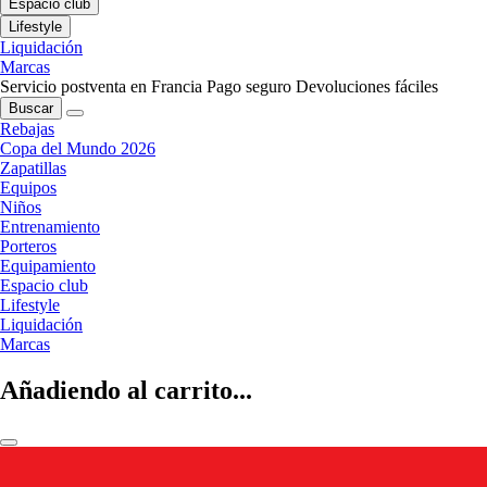
Espacio club
Lifestyle
Liquidación
Marcas
Servicio postventa en Francia
Pago seguro
Devoluciones fáciles
Buscar
Rebajas
Copa del Mundo 2026
Zapatillas
Equipos
Niños
Entrenamiento
Porteros
Equipamiento
Espacio club
Lifestyle
Liquidación
Marcas
Añadiendo al carrito...