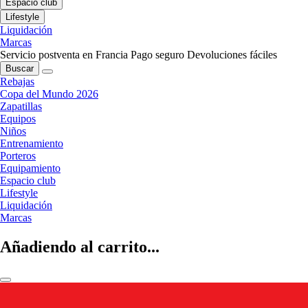
Espacio club
Lifestyle
Liquidación
Marcas
Servicio postventa en Francia
Pago seguro
Devoluciones fáciles
Buscar
Rebajas
Copa del Mundo 2026
Zapatillas
Equipos
Niños
Entrenamiento
Porteros
Equipamiento
Espacio club
Lifestyle
Liquidación
Marcas
Añadiendo al carrito...