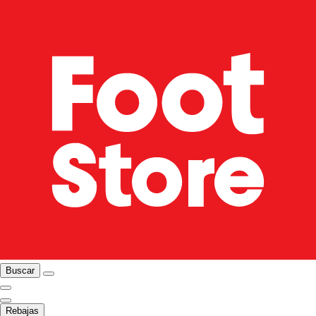
Buscar
Rebajas