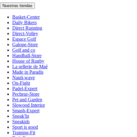
Nuestras tiendas
Basket-Center
Daily Bikers
Direct Running
Direct-Volley
Espace Golf
Galope-Store
Golf and co
Handball-Store
House of Rugby
La sellerie de Maé
Made in Paradis
Nauti-wave
On-Fight
Padel-Expert
Pecheur-Store
Pet and Garden
Slowood Interior
Smash-Expert
Sneak'In
Sneakids
Sport is good
Training-Fit