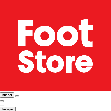
Buscar
Rebajas