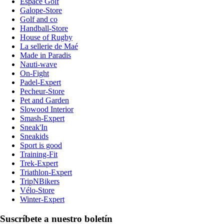
Espace Golf
Galope-Store
Golf and co
Handball-Store
House of Rugby
La sellerie de Maé
Made in Paradis
Nauti-wave
On-Fight
Padel-Expert
Pecheur-Store
Pet and Garden
Slowood Interior
Smash-Expert
Sneak'In
Sneakids
Sport is good
Training-Fit
Trek-Expert
Triathlon-Expert
TripNBikers
Vélo-Store
Winter-Expert
Suscríbete a nuestro boletín