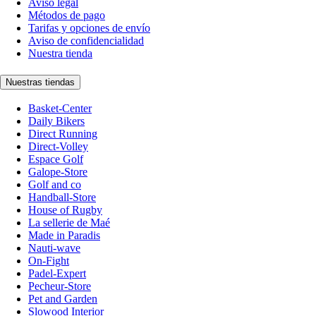
Aviso legal
Métodos de pago
Tarifas y opciones de envío
Aviso de confidencialidad
Nuestra tienda
Nuestras tiendas
Basket-Center
Daily Bikers
Direct Running
Direct-Volley
Espace Golf
Galope-Store
Golf and co
Handball-Store
House of Rugby
La sellerie de Maé
Made in Paradis
Nauti-wave
On-Fight
Padel-Expert
Pecheur-Store
Pet and Garden
Slowood Interior