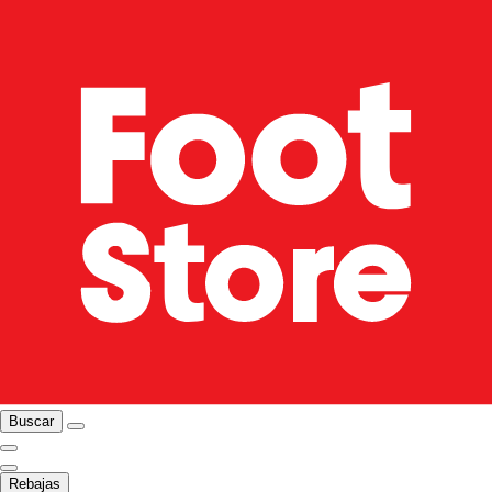
Buscar
Rebajas