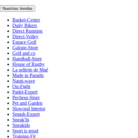
Nuestras tiendas
Basket-Center
Daily Bikers
Direct Running
Direct-Volley
Espace Golf
Galope-Store
Golf and co
Handball-Store
House of Rugby
La sellerie de Maé
Made in Paradis
Nauti-wave
On-Fight
Padel-Expert
Pecheur-Store
Pet and Garden
Slowood Interior
Smash-Expert
Sneak'In
Sneakids
Sport is good
Training-Fit