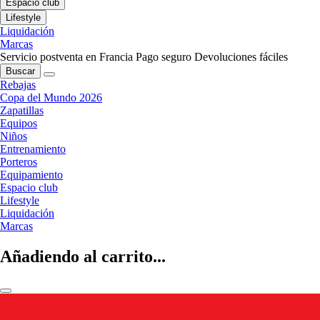
Espacio club
Lifestyle
Liquidación
Marcas
Servicio postventa en Francia
Pago seguro
Devoluciones fáciles
Buscar
Rebajas
Copa del Mundo 2026
Zapatillas
Equipos
Niños
Entrenamiento
Porteros
Equipamiento
Espacio club
Lifestyle
Liquidación
Marcas
Añadiendo al carrito...