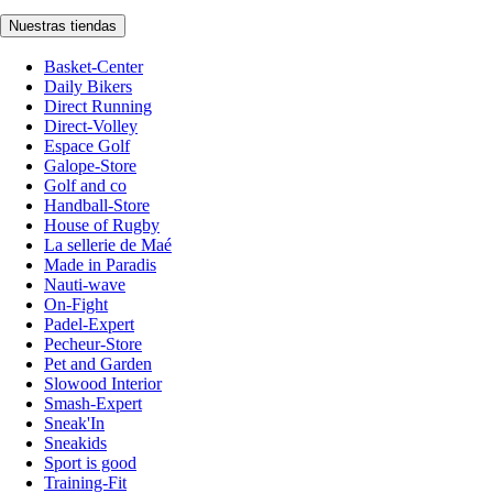
Nuestras tiendas
Basket-Center
Daily Bikers
Direct Running
Direct-Volley
Espace Golf
Galope-Store
Golf and co
Handball-Store
House of Rugby
La sellerie de Maé
Made in Paradis
Nauti-wave
On-Fight
Padel-Expert
Pecheur-Store
Pet and Garden
Slowood Interior
Smash-Expert
Sneak'In
Sneakids
Sport is good
Training-Fit