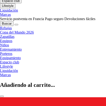
Espacio club
Lifestyle
Liquidación
Marcas
Servicio postventa en Francia
Pago seguro
Devoluciones fáciles
Buscar
Rebajas
Copa del Mundo 2026
Zapatillas
Equipos
Niños
Entrenamiento
Porteros
Equipamiento
Espacio club
Lifestyle
Liquidación
Marcas
Añadiendo al carrito...