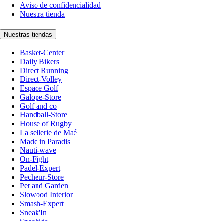
Aviso de confidencialidad
Nuestra tienda
Nuestras tiendas
Basket-Center
Daily Bikers
Direct Running
Direct-Volley
Espace Golf
Galope-Store
Golf and co
Handball-Store
House of Rugby
La sellerie de Maé
Made in Paradis
Nauti-wave
On-Fight
Padel-Expert
Pecheur-Store
Pet and Garden
Slowood Interior
Smash-Expert
Sneak'In