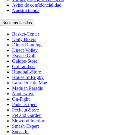
Aviso de confidencialidad
Nuestra tienda
Nuestras tiendas
Basket-Center
Daily Bikers
Direct Running
Direct-Volley
Espace Golf
Galope-Store
Golf and co
Handball-Store
House of Rugby
La sellerie de Maé
Made in Paradis
Nauti-wave
On-Fight
Padel-Expert
Pecheur-Store
Pet and Garden
Slowood Interior
Smash-Expert
Sneak'In