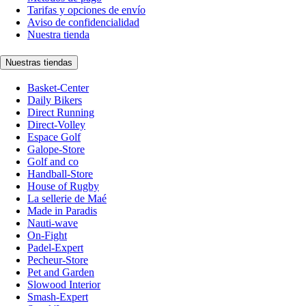
Tarifas y opciones de envío
Aviso de confidencialidad
Nuestra tienda
Nuestras tiendas
Basket-Center
Daily Bikers
Direct Running
Direct-Volley
Espace Golf
Galope-Store
Golf and co
Handball-Store
House of Rugby
La sellerie de Maé
Made in Paradis
Nauti-wave
On-Fight
Padel-Expert
Pecheur-Store
Pet and Garden
Slowood Interior
Smash-Expert