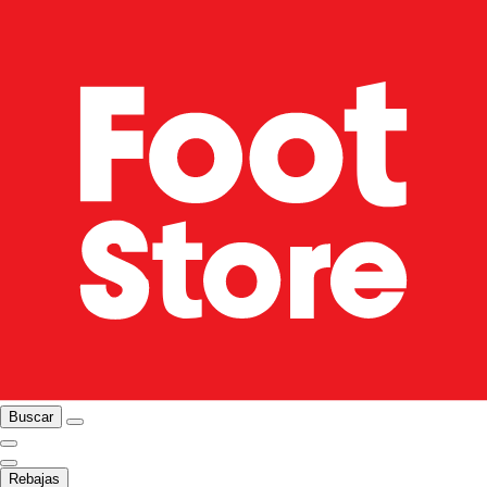
Buscar
Rebajas