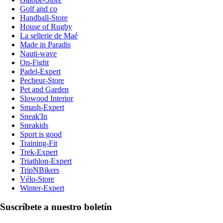
Golf and co
Handball-Store
House of Rugby
La sellerie de Maé
Made in Paradis
Nauti-wave
On-Fight
Padel-Expert
Pecheur-Store
Pet and Garden
Slowood Interior
Smash-Expert
Sneak'In
Sneakids
Sport is good
Training-Fit
Trek-Expert
Triathlon-Expert
TripNBikers
Vélo-Store
Winter-Expert
Suscríbete a nuestro boletín