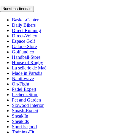
Nuestras tiendas
Basket-Center
Daily Bikers
Direct Running
Direct-Volley
Espace Golf
Galope-Store
Golf and co
Handball-Store
House of Rugby
La sellerie de Maé
Made in Paradis
Nauti-wave
On-Fight
Padel-Expert
Pecheur-Store
Pet and Garden
Slowood Interior
Smash-Expert
Sneak'In
Sneakids
Sport is good
Training-Fit