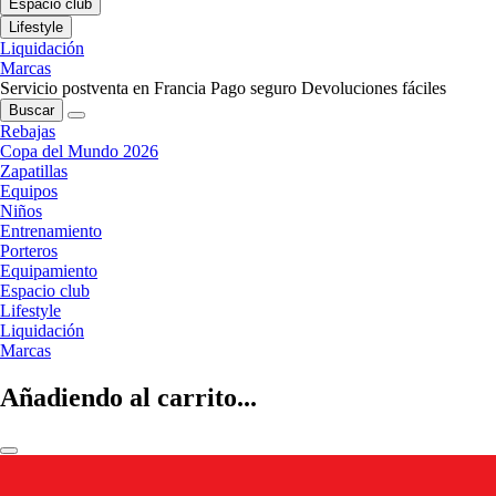
Espacio club
Lifestyle
Liquidación
Marcas
Servicio postventa en Francia
Pago seguro
Devoluciones fáciles
Buscar
Rebajas
Copa del Mundo 2026
Zapatillas
Equipos
Niños
Entrenamiento
Porteros
Equipamiento
Espacio club
Lifestyle
Liquidación
Marcas
Añadiendo al carrito...