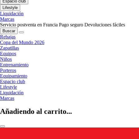
Espacio club
Lifestyle
Liquidación
Marcas
Servicio postventa en Francia
Pago seguro
Devoluciones fáciles
Buscar
Rebajas
Copa del Mundo 2026
Zapatillas
Equipos
Niños
Entrenamiento
Porteros
Equipamiento
Espacio club
Lifestyle
Liquidación
Marcas
Añadiendo al carrito...