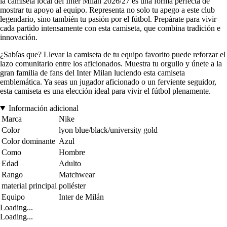
la camiseta local del Inter Milan 2026/27 es una forma perfecta de
mostrar tu apoyo al equipo. Representa no solo tu apego a este club
legendario, sino también tu pasión por el fútbol. Prepárate para vivir
cada partido intensamente con esta camiseta, que combina tradición e
innovación.
¿Sabías que? Llevar la camiseta de tu equipo favorito puede reforzar el
lazo comunitario entre los aficionados. Muestra tu orgullo y únete a la
gran familia de fans del Inter Milan luciendo esta camiseta
emblemática. Ya seas un jugador aficionado o un ferviente seguidor,
esta camiseta es una elección ideal para vivir el fútbol plenamente.
Información adicional
Marca
Nike
Color
lyon blue/black/university gold
Color dominante
Azul
Como
Hombre
Edad
Adulto
Rango
Matchwear
material principal
poliéster
Equipo
Inter de Milán
Loading...
Loading...