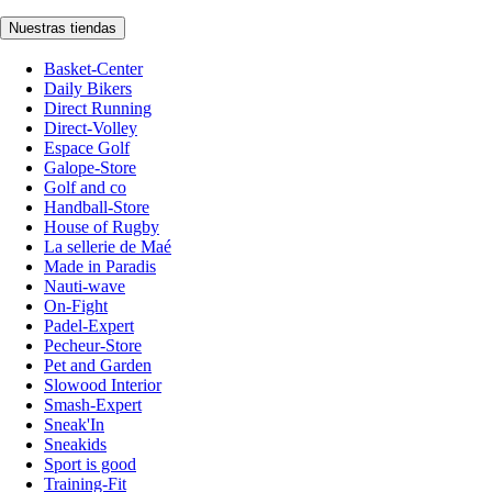
Nuestras tiendas
Basket-Center
Daily Bikers
Direct Running
Direct-Volley
Espace Golf
Galope-Store
Golf and co
Handball-Store
House of Rugby
La sellerie de Maé
Made in Paradis
Nauti-wave
On-Fight
Padel-Expert
Pecheur-Store
Pet and Garden
Slowood Interior
Smash-Expert
Sneak'In
Sneakids
Sport is good
Training-Fit