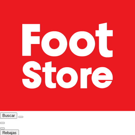
Buscar
Rebajas