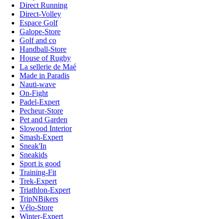
Direct Running
Direct-Volley
Espace Golf
Galope-Store
Golf and co
Handball-Store
House of Rugby
La sellerie de Maé
Made in Paradis
Nauti-wave
On-Fight
Padel-Expert
Pecheur-Store
Pet and Garden
Slowood Interior
Smash-Expert
Sneak'In
Sneakids
Sport is good
Training-Fit
Trek-Expert
Triathlon-Expert
TripNBikers
Vélo-Store
Winter-Expert