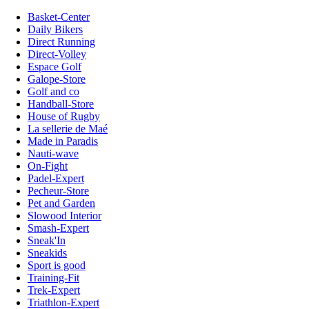
Basket-Center
Daily Bikers
Direct Running
Direct-Volley
Espace Golf
Galope-Store
Golf and co
Handball-Store
House of Rugby
La sellerie de Maé
Made in Paradis
Nauti-wave
On-Fight
Padel-Expert
Pecheur-Store
Pet and Garden
Slowood Interior
Smash-Expert
Sneak'In
Sneakids
Sport is good
Training-Fit
Trek-Expert
Triathlon-Expert