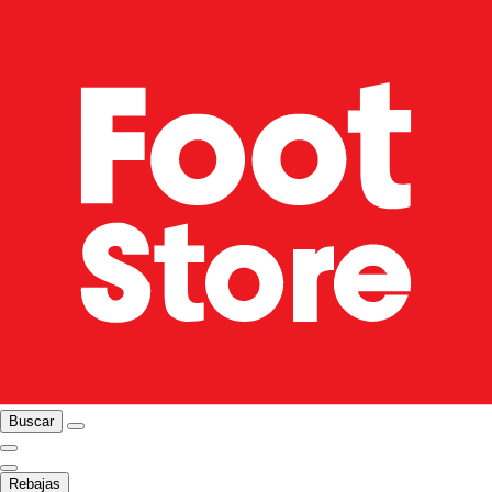
Buscar
Rebajas