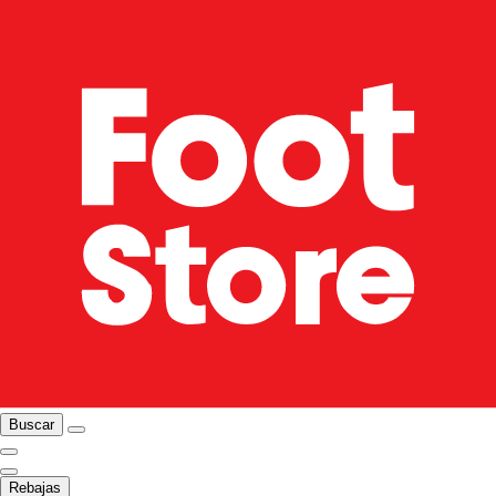
Buscar
Rebajas