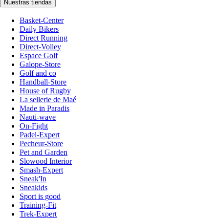
Nuestras tiendas
Basket-Center
Daily Bikers
Direct Running
Direct-Volley
Espace Golf
Galope-Store
Golf and co
Handball-Store
House of Rugby
La sellerie de Maé
Made in Paradis
Nauti-wave
On-Fight
Padel-Expert
Pecheur-Store
Pet and Garden
Slowood Interior
Smash-Expert
Sneak'In
Sneakids
Sport is good
Training-Fit
Trek-Expert