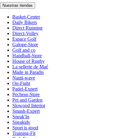
Nuestras tiendas
Basket-Center
Daily Bikers
Direct Running
Direct-Volley
Espace Golf
Galope-Store
Golf and co
Handball-Store
House of Rugby
La sellerie de Maé
Made in Paradis
Nauti-wave
On-Fight
Padel-Expert
Pecheur-Store
Pet and Garden
Slowood Interior
Smash-Expert
Sneak'In
Sneakids
Sport is good
Training-Fit