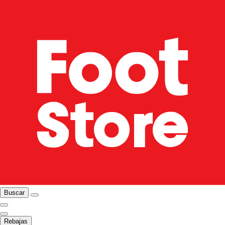
Buscar
Rebajas