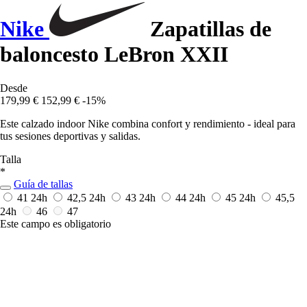
Nike
Zapatillas de
baloncesto LeBron XXII
Desde
179,99 €
152,99 €
-15%
Este calzado indoor Nike combina confort y rendimiento - ideal para
tus sesiones deportivas y salidas.
Talla
*
Guía de tallas
41
24h
42,5
24h
43
24h
44
24h
45
24h
45,5
24h
46
47
Este campo es obligatorio