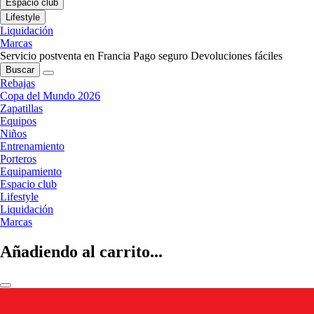
Espacio club
Lifestyle
Liquidación
Marcas
Servicio postventa en Francia
Pago seguro
Devoluciones fáciles
Buscar
Rebajas
Copa del Mundo 2026
Zapatillas
Equipos
Niños
Entrenamiento
Porteros
Equipamiento
Espacio club
Lifestyle
Liquidación
Marcas
Añadiendo al carrito...