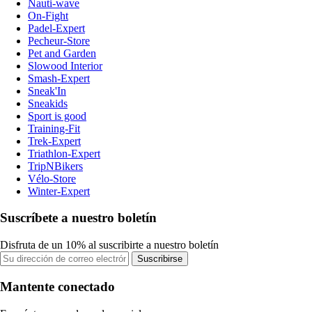
Nauti-wave
On-Fight
Padel-Expert
Pecheur-Store
Pet and Garden
Slowood Interior
Smash-Expert
Sneak'In
Sneakids
Sport is good
Training-Fit
Trek-Expert
Triathlon-Expert
TripNBikers
Vélo-Store
Winter-Expert
Suscríbete a nuestro boletín
Disfruta de un 10% al suscribirte a nuestro boletín
Suscribirse
Mantente conectado