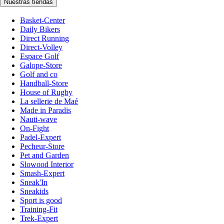
Nuestras tiendas
Basket-Center
Daily Bikers
Direct Running
Direct-Volley
Espace Golf
Galope-Store
Golf and co
Handball-Store
House of Rugby
La sellerie de Maé
Made in Paradis
Nauti-wave
On-Fight
Padel-Expert
Pecheur-Store
Pet and Garden
Slowood Interior
Smash-Expert
Sneak'In
Sneakids
Sport is good
Training-Fit
Trek-Expert