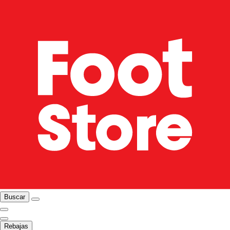
Buscar
Rebajas