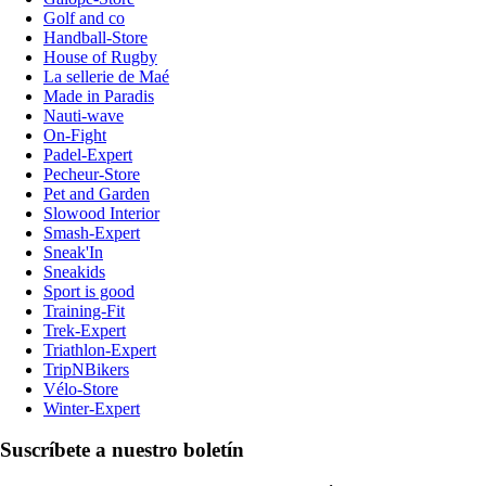
Golf and co
Handball-Store
House of Rugby
La sellerie de Maé
Made in Paradis
Nauti-wave
On-Fight
Padel-Expert
Pecheur-Store
Pet and Garden
Slowood Interior
Smash-Expert
Sneak'In
Sneakids
Sport is good
Training-Fit
Trek-Expert
Triathlon-Expert
TripNBikers
Vélo-Store
Winter-Expert
Suscríbete a nuestro boletín