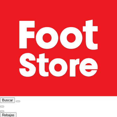
Buscar
Rebajas