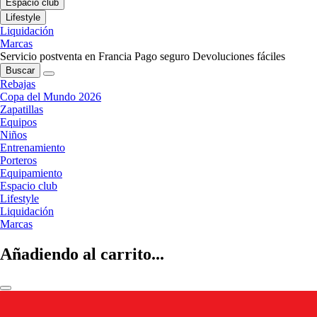
Espacio club
Lifestyle
Liquidación
Marcas
Servicio postventa en Francia
Pago seguro
Devoluciones fáciles
Buscar
Rebajas
Copa del Mundo 2026
Zapatillas
Equipos
Niños
Entrenamiento
Porteros
Equipamiento
Espacio club
Lifestyle
Liquidación
Marcas
Añadiendo al carrito...